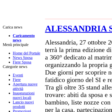
ALESSANDRIA SPO
Carica news
Caricamento
news
Alessandria, 27 ottobre 2
Menù principale
terrà la prima edizione d
Home del Portale
a 360° dedicato al matrim
News Sposa
Fiere Sposa
organizzando la propria 
Categorie news
Due giorni per scoprire n
Eventi
fatidico giorno del SI e r
Fiere
Apertura nuove
Tra gli oltre 35 stand all
attività
Inaugurazioni
trovare: abiti da sposa e
nuovi locali
bambino, liste nozze con a
Lancio nuovi
prodotti
per la casa, partecipazion
Promozioni