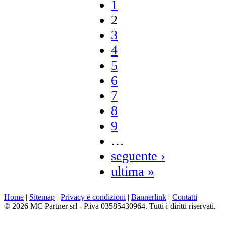
1
2
3
4
5
6
7
8
9
…
seguente ›
ultima »
Home
|
Sitemap
|
Privacy e condizioni
|
Bannerlink
|
Contatti
© 2026 MC Partner srl - P.iva 03585430964. Tutti i diritti riservati.