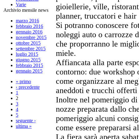
Varie
gioiellerie, ville, ristora
Archivio mensile news
planner, truccatori e hair
marzo 2016
Si potranno conoscere foto
febbraio 2016
gennaio 2016
noleggi auto o carrozze d
novembre 2015
che proporranno le miglio
ottobre 2015
settembre 2015
miele.
luglio 2015
giugno 2015
Affiancata alla parte espo
febbraio 2015
contorno: due workshop 
gennaio 2015
come organizzare al megl
« primo
‹ precedente
aneddoti e trucchi offert
1
Inoltre nel pomeriggio di 
2
3
nozze preparata dallo ch
4
5
pomeriggio alcuni consigl
seguente ›
come essere prepararsi al
ultima »
La fiera sarà aperta saba