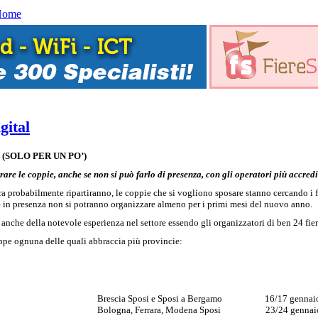
Home
gital
(SOLO PER UN PO’)
e le coppie, anche se non si può farlo di presenza, con gli operatori più accredit
probabilmente ripartiranno, le coppie che si vogliono sposare stanno cercando i fo
e in presenza non si potranno organizzare almeno per i primi mesi del nuovo anno.
ti anche della notevole esperienza nel settore essendo gli organizzatori di ben 24 fie
tappe ognuna delle quali abbraccia più provincie:
Brescia Sposi e Sposi a Bergamo 16/17 gennai
Bologna, Ferrara, Modena Sposi 23/24 gennai