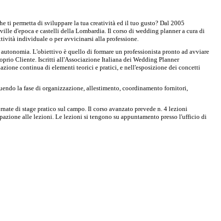
 ti permetta di sviluppare la tua creatività ed il tuo gusto? Dal 2005
ille d'epoca e castelli della Lombardia. Il corso di wedding planner a cura di
tività individuale o per avvicinarsi alla professione.
a autonomia. L'obiettivo è quello di formare un professionista pronto ad avviare
roprio Cliente. Iscritti all'Associazione Italiana dei Wedding Planner
one continua di elementi teorici e pratici, e nell'esposizione dei concetti
guendo la fase di organizzazione, allestimento, coordinamento fornitori,
ornate di stage pratico sul campo. Il corso avanzato prevede n. 4 lezioni
cipazione alle lezioni. Le lezioni si tengono su appuntamento presso l'ufficio di