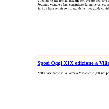
VI edizione alle fornaci Baghin per l'evento dedicato 
Potranno visitare e farsi consigliare dai numerosi esp
Sarà un fiera nel pieno rispetto delle linee guida covi
Sposi Oggi XIX edizione a Vill
Nell’affascinante Villa Palma a Mussolente (VI), nei p