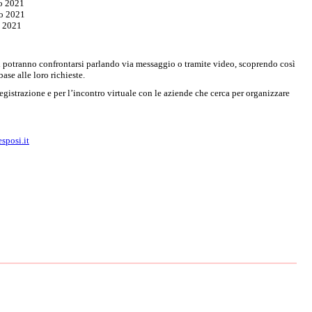
2021
o 2021
 2021
uali potranno confrontarsi parlando via messaggio o tramite video, scoprendo così
ase alle loro richieste.
egistrazione e per l’incontro virtuale con le aziende che cerca per organizzare
sposi.it