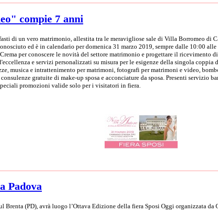
eo" compie 7 anni
fasti di un vero matrimonio, allestita tra le meravigliose sale di Villa Borromeo di
nosciuto ed è in calendario per domenica 31 marzo 2019, sempre dalle 10:00 alle 1
a per conoscere le novità del settore matrimonio e progettare il ricevimento di noz
 d'eccellenza e servizi personalizzati su misura per le esigenze della singola coppia
nozze, musica e intrattenimento per matrimoni, fotografi per matrimoni e video, bomb
e consulenze gratuite di make-up sposa e acconciature da sposa. Presenti servizio ba
speciali promozioni valide solo per i visitatori in fiera.
 a Padova
sul Brenta (PD), avrà luogo l’Ottava Edizione della fiera Sposi Oggi organizzata da