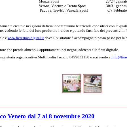
Monza Sposi 23/24 gennaio 
Verona, Vicenza e Trento Sposi 30/31 gennai
Padova, Treviso, Venezia Sposi 6/7 febbraio
ositamente creato e nei giorni di fiera incontreranno le aziende espositrici con le q
re, vedendo le foto dei loro prodotti o i video e potendo farsi fare dei preventivi in b
tale è
www.fieresposidigital.it
dove il visitatore è accompagnato passo passo per la r
atore che prende almeno 4 appuntamenti nei negozi aderenti alla fiera digitale.
a segreteria organizzativa Multimedia Tre allo 0499832150 o scrivendo a
info@fiere
nco Veneto dal 7 al 8 novembre 2020