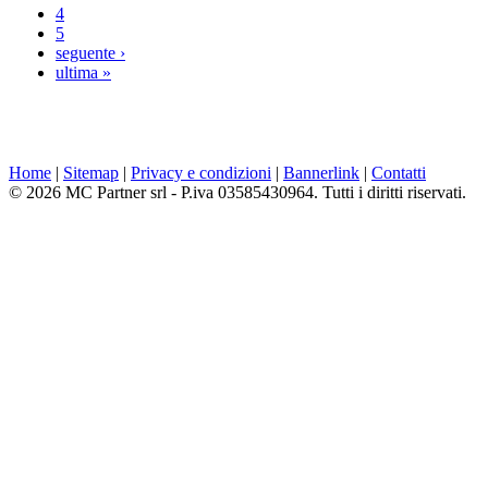
4
5
seguente ›
ultima »
Home
|
Sitemap
|
Privacy e condizioni
|
Bannerlink
|
Contatti
© 2026 MC Partner srl - P.iva 03585430964. Tutti i diritti riservati.