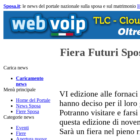
Sposa.it
: le news del portale nazionale sulla sposa e sul matrimonio
Fiera Futuri Spos
Carica news
Caricamento
news
Menù principale
VI edizione alle fornaci
Home del Portale
hanno deciso per il loro
News Sposa
Potranno visitare e fars
Fiere Sposa
Categorie news
questa edizione di nove
Eventi
Sarà un fiera nel pieno r
Fiere
Apertura nuove