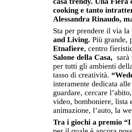
casa trendy. Una Fiera 
cooking e tanto intratte
Alessandra Rinaudo, ma
Sta per prendere il via l
and Living.
Più grande, 
Etnafiere
, centro fierist
Salone della Casa,
sarà
per tutti gli ambienti del
tasso di creatività.
“Wedd
interamente dedicata alle 
guardare, cercare l’abito, 
video, bomboniere, lista 
animazione, l’auto, la we
Tra i giochi a premio “I
per il quale è ancora poss