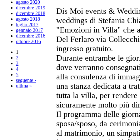
agosto 2020
dicembre 2019
Dis Moi events & Weddin
dicembre 2018
weddings di Stefania Chiar
agosto 2018
luglio 2017
"Emozioni in Villa" che 
gennaio 2017
dicembre 2016
Del Ferlaro via Collecchi
ottobre 2016
ingresso gratuito.
1
Durante entrambe le gior
2
3
dove verranno consegnati
4
5
alla consulenza di immagi
seguente ›
una stanza dedicata a tra
ultima »
tutta la villa, per rende
sicuramente molto più din
Il programma delle giorna
sposa/sposo, da cerimonia
al matrimonio, un simpat