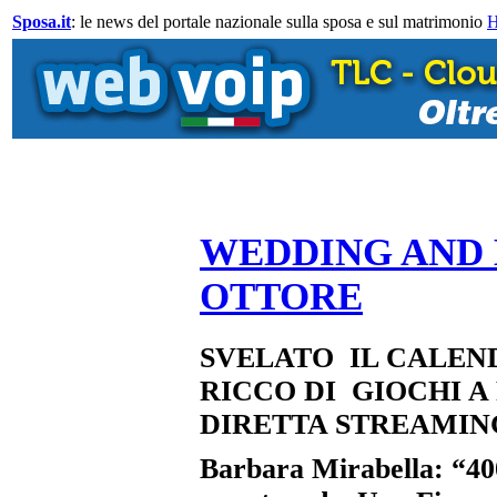
Sposa.it
: le news del portale nazionale sulla sposa e sul matrimonio
WEDDING AND L
OTTORE
SVELATO IL CALEN
RICCO DI GIOCHI A 
DIRETTA STREAMIN
Barbara Mirabella: “400