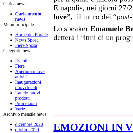
Carica news
Etnapolis, nei giorni 27/
Caricamento
love”,
il muro dei “
post-
news
Menù principale
Lo speaker
Emanuele Be
Home del Portale
detterà i ritmi di un pro
News Sposa
Fiere Sposa
Categorie news
Eventi
Fiere
Apertura nuove
attività
Inaugurazioni
nuovi locali
Lancio nuovi
prodotti
Promozioni
Varie
Archivio mensile news
EMOZIONI IN 
dicembre 2020
ottobre 2020