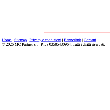
Home
|
Sitemap
|
Privacy e condizioni
|
Bannerlink
|
Contatti
© 2026 MC Partner srl - P.iva 03585430964. Tutti i diritti riservati.