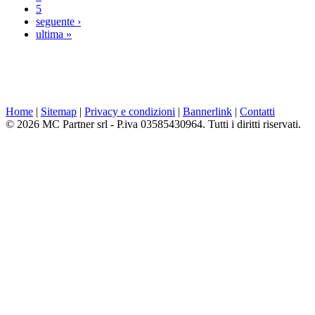
5
seguente ›
ultima »
Home
|
Sitemap
|
Privacy e condizioni
|
Bannerlink
|
Contatti
© 2026 MC Partner srl - P.iva 03585430964. Tutti i diritti riservati.