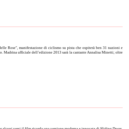
elle Rose", manifestazione di ciclismo su pista che ospiterà ben 31 nazioni e
. Madrina ufficiale dell’edizione 2013 sarà la cantante Annalisa Minetti; oltre
er alcuni versi il film ricorda una versione moderna e innovata di Sliding Doors,