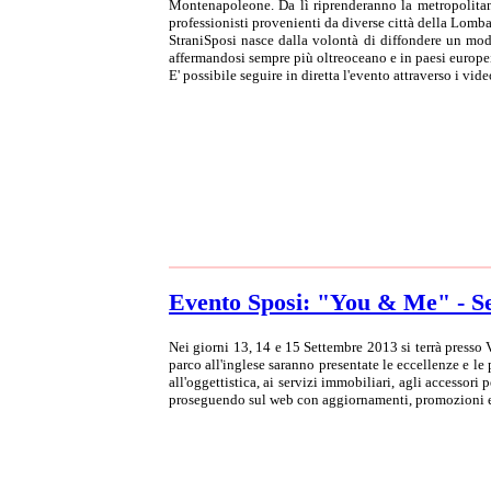
Montenapoleone. Da lì riprenderanno la metropolitana 
professionisti provenienti da diverse città della Lombar
StraniSposi nasce dalla volontà di diffondere un modo
affermandosi sempre più oltreoceano e in paesi europ
E' possibile seguire in diretta l'evento attraverso i vi
Evento Sposi: "You & Me" - S
Nei giorni 13, 14 e 15 Settembre 2013 si terrà presso
parco all'inglese saranno presentate le eccellenze e le
all'oggettistica, ai servizi immobiliari, agli accessori
proseguendo sul web con aggiornamenti, promozioni e 