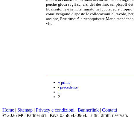
perchè gioca sugli scherzi del destino, sui piccoli de
fidanzato, le è sempre rimasto nel cuore, ed è proprio
come vengono disposte le collocazioni al tavolo, per tr
ansiose, Eric riuscirà a riconquistare Marie mandando 
vite.
« primo
‹ precedente
1
2
Home
|
Sitemap
|
Privacy e condizioni
|
Bannerlink
|
Contatti
© 2026 MC Partner srl - P.iva 03585430964. Tutti i diritti riservati.