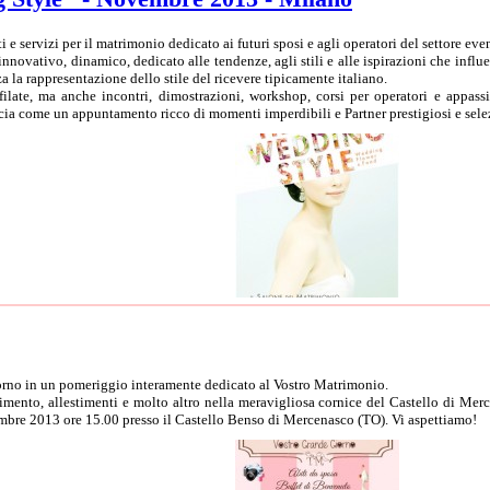
ti e servizi per il matrimonio dedicato ai futuri sposi e agli operatori del settore eve
novativo, dinamico, dedicato alle tendenze, agli stili e alle ispirazioni che infl
za la rappresentazione dello stile del ricevere tipicamente italiano.
sfilate, ma anche incontri, dimostrazioni, workshop, corsi per operatori e appas
cia come un appuntamento ricco di momenti imperdibili e Partner prestigiosi e sele
orno in un pomeriggio interamente dedicato al Vostro Matrimonio.
nimento, allestimenti e molto altro nella meravigliosa cornice del Castello di Mer
mbre 2013 ore 15.00 presso il Castello Benso di Mercenasco (TO). Vi aspettiamo!