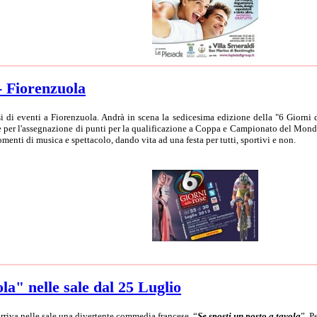
- Fiorenzuola
 di eventi a Fiorenzuola. Andrà in scena la sedicesima edizione della "6 Giorni d
de per l'assegnazione di punti per la qualificazione a Coppa e Campionato del Mondo
menti di musica e spettacolo, dando vita ad una festa per tutti, sportivi e non.
la" nelle sale dal 25 Luglio
arriva nelle sale una divertente commedia francese, “
Se sposti un posto a tavola
”. P