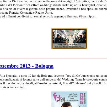
fino a P.ta Genova, per sfilare nella zona dei navigli. L'iniziativa, partita dal
dia e del Piemonte del settore wedding: stilisti, make-up artits, hairstylist, creativi
 diverso di vivere il giorno delle proprie nozze, invitando i neo-sposi ad abbrac
ei come Francia, Germania e Regno Unito.
deo ed i filmati condivisi sui social network seguendo l'hashtag #StraniSposi.
ettembre 2013 - Bologna
 Villa Smeraldi, a circa 10 km da Bologna, l'evento "You & Me", un evento unico n
 personalizzazioni facenti parte dell'universo del Wedding
.
Tante le categorie comme
 per il mondo degli animali, all’arredo per esterni, fino all'"universo" dei piccoli.
iniziative speciali.