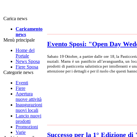
Carica news
Caricamento
news
Menù principale
Evento Sposi: "Open Day Wedd
Home del
Portale
Sabato 19 Ottobre, a partire dalle ore 18, la Pasticce
News Sposa
nuziali. Marra è un panificio all’avanguardia, un loc
prodotti di pasticceria salutistica per intolleranti e 
Fiere Sposa
attenzione per i dettagli e per il ruolo che questi hanno
Categorie news
Eventi
Fiere
Apertura
nuove attività
Inaugurazioni
nuovi locali
Lancio nuovi
prodotti
Promozioni
Varie
Successo per la 1° Edizione 