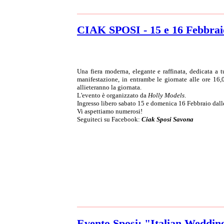
CIAK SPOSI - 15 e 16 Febbrai
Una fiera moderna, elegante e raffinata, dedicata a 
manifestazione, in entrambe le giornate alle ore 16,0
allieteranno la giornata.
L'evento è organizzato da
Holly Models
.
Ingresso libero sabato 15 e domenica 16 Febbraio dalle
Vi aspettiamo numerosi!
Seguiteci su Facebook:
Ciak Sposi Savona
Evento Sposi: "Italian Weddin