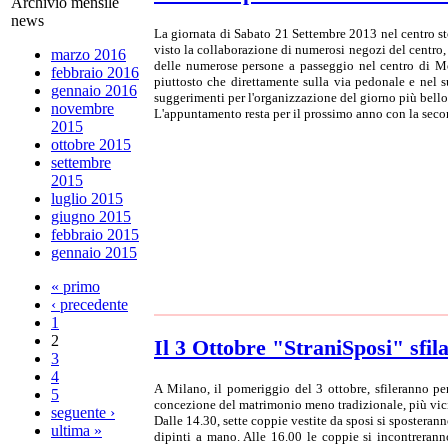
Archivio mensile
news
La giornata di Sabato 21 Settembre 2013 nel centro st
visto la collaborazione di numerosi negozi del centro, è 
marzo 2016
delle numerose persone a passeggio nel centro di Monz
febbraio 2016
piuttosto che direttamente sulla via pedonale e nel su
gennaio 2016
suggerimenti per l'organizzazione del giorno più bello
novembre
L'appuntamento resta per il prossimo anno con la sec
2015
ottobre 2015
settembre
2015
luglio 2015
giugno 2015
febbraio 2015
gennaio 2015
« primo
‹ precedente
1
2
Il 3 Ottobre "StraniSposi" sfil
3
4
A Milano, il pomeriggio del 3 ottobre, sfileranno per
5
concezione del matrimonio meno tradizionale, più vicin
seguente ›
Dalle 14.30, sette coppie vestite da sposi si sposteran
ultima »
dipinti a mano. Alle 16.00 le coppie si incontreran