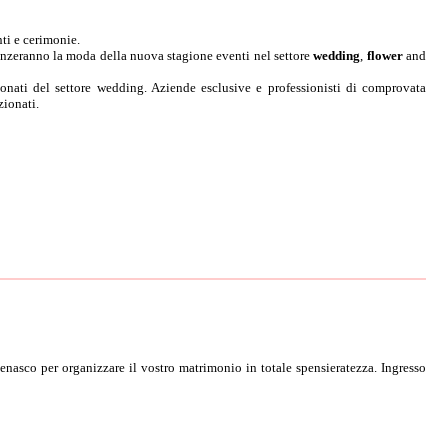
nti e cerimonie.
uenzeranno la moda della nuova stagione eventi nel settore
wedding
,
flower
and
sionati del settore wedding. Aziende esclusive e professionisti di comprovata
zionati.
cenasco per organizzare il vostro matrimonio in totale spensieratezza. Ingresso