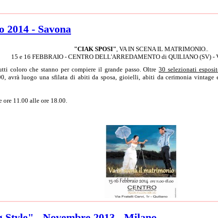
o 2014 - Savona
"CIAK SPOSI"
, VA IN SCENA IL MATRIMONIO..
15 e 16 FEBBRAIO - CENTRO DELL'ARREDAMENTO di QUILIANO (SV) - Via F
tutti coloro che stanno per compiere il grande passo. Oltre
30 selezionati esposi
0, avrà luogo una sfilata di abiti da sposa, gioielli, abiti da cerimonia vintage
 ore 11.00 alle ore 18.00.
g Style" - Novembre 2013 - Milano