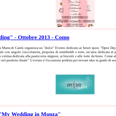
ing" - Ottobre 2013 - Como
ria Marra di Cantù organizza un "dolce" Evento dedicato ai futuri sposi. "Open Day
ale con angolo cioccolateria, proposta di semifreddi e torte, un’area dedicata al 
una vetrina dedicata alla pasticceria mignon, ai biscotti e alle torte da forno. Come
 nel prodotto finale". L'evento è l'occasione perfetta per trovare idee in grado di sor
di "My Wedding in Monza"