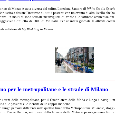
orico di Monza è stata diversa dal solito. Loredana Santoro d
i White Studio Speci
riuscita a destare l'interesse di tutti i passanti con un evento di alto livello che ha
a. In molti si sono fermati meravigliati di fronte alle raffinate ambientazioni r
ggestivo Cortiletto dell'800 di Via Italia. Per un'intera giornata le attività com
.
onda edizione di
My Wedding in Monza
.
ano per le metropolitane e le strade di Milano
 i treni della metropolitana, per il Quadrilatero della Moda e lungo i navigli, m
a alle passioni e le identità delle coppie moderne.
no lungo percorsi differenti sulle quattro linee della Metropolitana Milanese, sfogg
no in Piazza Duomo, nei pressi della fermata della Metro e passeggeranno fino 