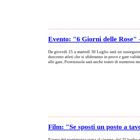
Evento: "6 Giorni delle Rose" 
Da giovedì 25 a martedì 30 Luglio sarà un susseguirsi
duecento atleti che si sfideranno in prove e gare vali
alle gare, Fiorenzuola sarà anche teatro di numerosi mo
Film: "Se sposti un posto a tavo
Il tema del matrimonio torna al cinema: dal 25 luglio 