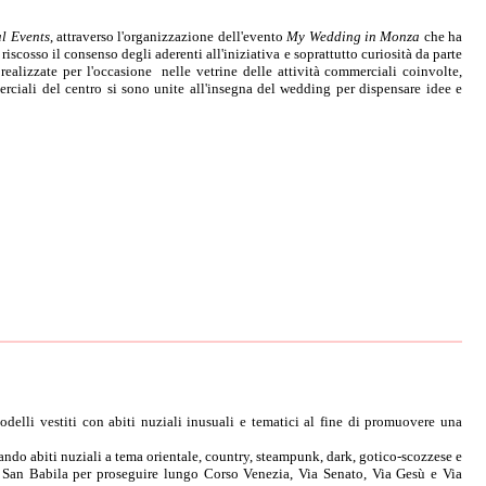
al Events
, attraverso l'organizzazione dell'evento
My Wedding in Monza
che ha
 riscosso il consenso degli aderenti all'iniziativa e soprattutto curiosità da parte
ealizzate per l'occasione nelle vetrine delle attività commerciali coinvolte,
merciali del centro si sono unite all'insegna del wedding per dispensare idee e
odelli vestiti con abiti nuziali inusuali e tematici al fine di promuovere una
iando abiti nuziali a tema orientale, country, steampunk, dark, gotico-scozzese e
a San Babila per proseguire lungo Corso Venezia, Via Senato, Via Gesù e Via