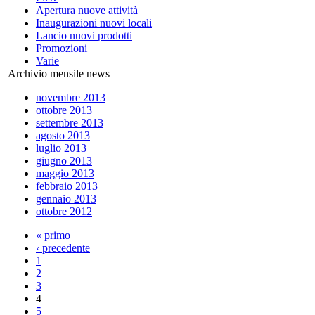
Apertura nuove attività
Inaugurazioni nuovi locali
Lancio nuovi prodotti
Promozioni
Varie
Archivio mensile news
novembre 2013
ottobre 2013
settembre 2013
agosto 2013
luglio 2013
giugno 2013
maggio 2013
febbraio 2013
gennaio 2013
ottobre 2012
« primo
‹ precedente
1
2
3
4
5