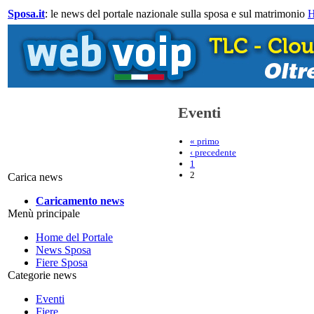
Sposa.it
: le news del portale nazionale sulla sposa e sul matrimonio
Eventi
« primo
‹ precedente
1
2
Carica news
Caricamento news
Menù principale
Home del Portale
News Sposa
Fiere Sposa
Categorie news
Eventi
Fiere