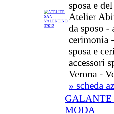
sposa e de
Atelier Abi
da sposo - 
cerimonia -
sposa e cer
accessori s
Verona - V
» scheda a
GALANTE 
MODA