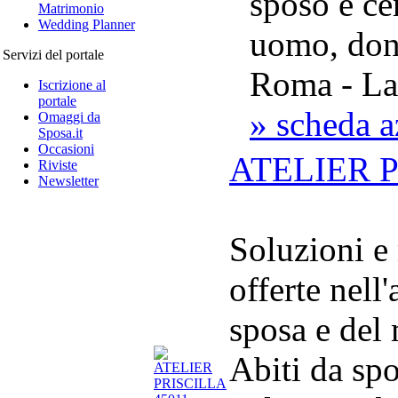
sposo e ce
Matrimonio
Wedding Planner
uomo, don
Servizi del portale
Roma - La
Iscrizione al
portale
» scheda a
Omaggi da
Sposa.it
Occasioni
ATELIER 
Riviste
Newsletter
Soluzioni e
offerte nell
sposa e del
Abiti da spo