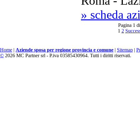
Roma - Laz
» scheda az
Pagina 1 d
1
2
Succes
Home
|
Aziende sposa per regione provincia e comune
|
Sitemap
|
P
©
2026 MC Partner srl - P.iva 03585430964. Tutti i diritti riservati.