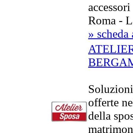
accessori
Roma - L
» scheda 
ATELIE
BERGA
Soluzion
offerte n
della spo
matrimoni