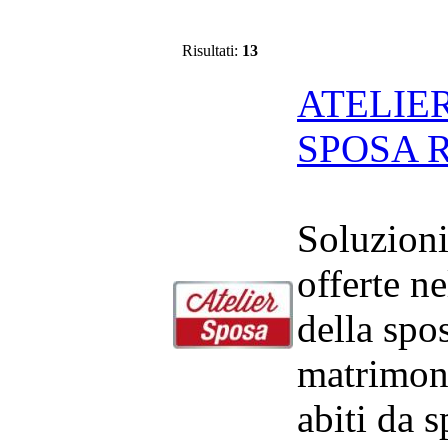
Risultati:
13
ATELIER
SPOSA 
Soluzion
offerte n
della spo
matrimoni
abiti da s