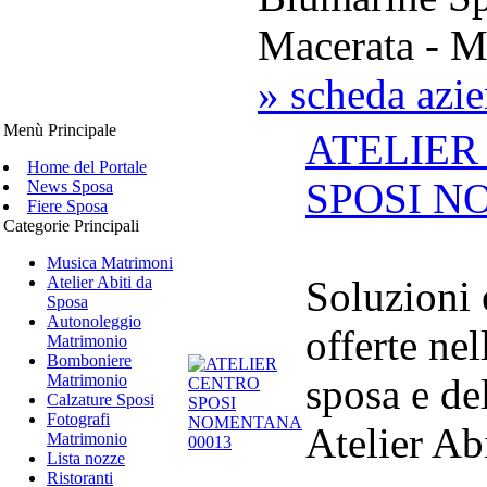
Macerata - M
» scheda azi
Menù Principale
ATELIER
Home del Portale
SPOSI 
News Sposa
Fiere Sposa
Categorie Principali
Musica Matrimoni
Atelier Abiti da
Soluzioni
Sposa
Autonoleggio
offerte nel
Matrimonio
Bomboniere
Matrimonio
sposa e de
Calzature Sposi
Fotografi
Atelier Ab
Matrimonio
Lista nozze
Ristoranti