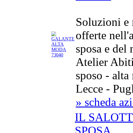
Soluzioni e
offerte nell
sposa e del
Atelier Abit
sposo - alt
Lecce - Pug
» scheda az
IL SALOT
SPOSA