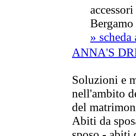
accessori
Bergamo 
» scheda 
ANNA'S DR
Soluzioni e m
nell'ambito d
del matrimoni
Abiti da sposa
sposo - abiti