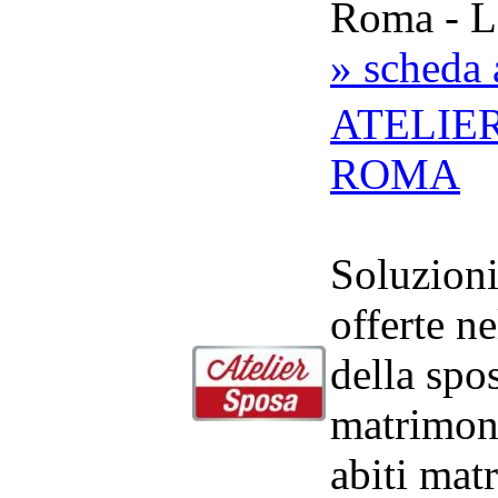
Roma - L
» scheda 
ATELIE
ROMA
Soluzion
offerte n
della spo
matrimon
abiti mat