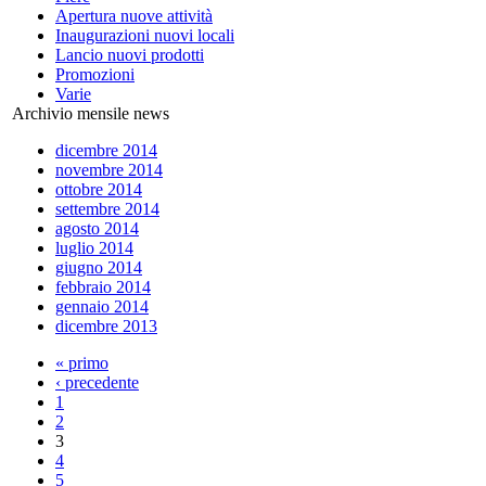
Apertura nuove attività
Inaugurazioni nuovi locali
Lancio nuovi prodotti
Promozioni
Varie
Archivio mensile news
dicembre 2014
novembre 2014
ottobre 2014
settembre 2014
agosto 2014
luglio 2014
giugno 2014
febbraio 2014
gennaio 2014
dicembre 2013
« primo
‹ precedente
1
2
3
4
5