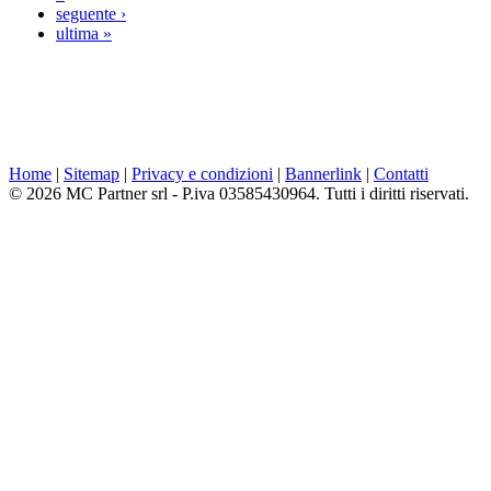
seguente ›
ultima »
Home
|
Sitemap
|
Privacy e condizioni
|
Bannerlink
|
Contatti
© 2026 MC Partner srl - P.iva 03585430964. Tutti i diritti riservati.