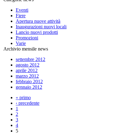
Eventi
Fiere
Apertura nuove attività
Inaugurazioni nuovi locali
Lancio nuovi prodotti
Promozioni
Varie
Archivio mensile news
settembre 2012
agosto 2012
aprile 2012
marzo 2012
febbraio 2012
gennaio 2012
« primo
‹ precedente
1
2
3
4
5