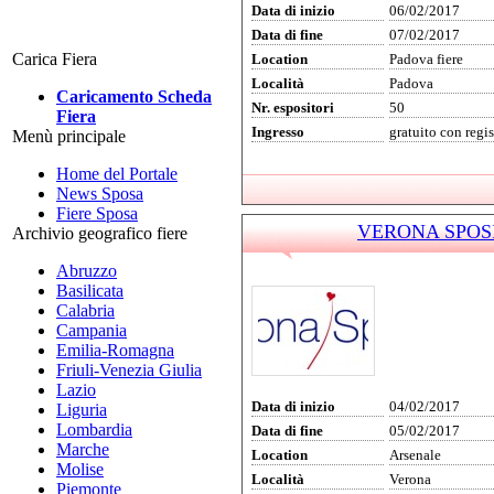
Data di inizio
06/02/2017
Data di fine
07/02/2017
Carica Fiera
Location
Padova fiere
Località
Padova
Caricamento Scheda
Nr. espositori
50
Fiera
Ingresso
gratuito con regi
Menù principale
Home del Portale
News Sposa
Fiere Sposa
VERONA SPOSI 
Archivio geografico fiere
Abruzzo
Basilicata
Calabria
Campania
Emilia-Romagna
Friuli-Venezia Giulia
Lazio
Data di inizio
04/02/2017
Liguria
Lombardia
Data di fine
05/02/2017
Marche
Location
Arsenale
Molise
Località
Verona
Piemonte