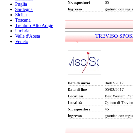
Nr. espositori
65
Puglia
Sardegna
Ingresso
gratuito con regi
Sicilia
Toscana
Trentino-Alto Adige
Umbria
TREVISO SPOSI 
Valle d'Aosta
Veneto
Data di inizio
04/02/2017
Data di fine
05/02/2017
Location
Best Western Pr
Località
Quinto di Trevis
Nr. espositori
45
Ingresso
gratuito con regi