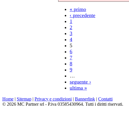
« primo
‹ precedente
1
2
3
4
5
6
7
8
9
…
seguente ›
ultima »
Home
|
Sitemap
|
Privacy e condizioni
|
Bannerlink
|
Contatti
© 2026 MC Partner srl - P.iva 03585430964. Tutti i diritti riservati.