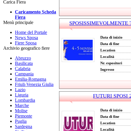
Carica Fiera
Caricamento Scheda
Fiera
Menù principale
SPOSISSIMEVOLMENTE TRE
Home del Portale
News Sposa
Data di inizio
Fiere Sposa
Data di fine
Archivio geografico fiere
Location
Località
Abruzzo
Basilicata
Nr. espositori
Calabria
Ingresso
Campania
Emilia-Romagna
Friuli-Venezia Giulia
Lazio
Liguria
FUTURI SPOSI 20
Lombardia
Marche
Data di inizio
Molise
Piemonte
Data di fine
Puglia
Location
Sardegna
Località