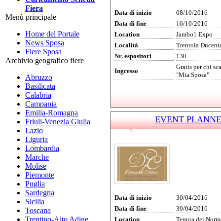
Fiera
Data di inizio
08/10/2016
Menù principale
Data di fine
16/10/2016
Home del Portale
Location
Jambo1 Expo
News Sposa
Località
Trentola Ducent
Fiere Sposa
Nr. espositori
130
Archivio geografico fiere
Gratis per chi sc
Ingresso
"Mia Sposa"
Abruzzo
Basilicata
Calabria
Campania
Emilia-Romagna
EVENT PLANNER 
Friuli-Venezia Giulia
Lazio
Liguria
Lombardia
Marche
Molise
Piemonte
Puglia
Sardegna
Data di inizio
30/04/2016
Sicilia
Data di fine
30/04/2016
Toscana
Trentino-Alto Adige
Location
Tenuta dei Norm