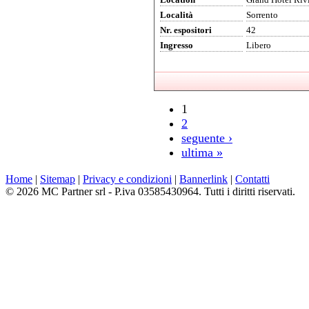
Località
Sorrento
Nr. espositori
42
Ingresso
Libero
1
2
seguente ›
ultima »
Home
|
Sitemap
|
Privacy e condizioni
|
Bannerlink
|
Contatti
© 2026 MC Partner srl - P.iva 03585430964. Tutti i diritti riservati.