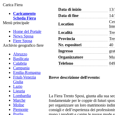
Carica Fiera
Data di inizio
13/
Caricamento
Data di fine
14/
Scheda Fiera
Cen
Menù principale
Location
Int
Home del Portale
Località
Tre
News Sposa
Provincia
Tre
Fiere Sposa
Nr. espositori
40
Archivio geografico fiere
Ingresso
gra
Abruzzo
Organizzatore
Mul
Basilicata
Telefono
04
Calabria
Campania
Emilia-Romagna
Friuli-Venezia
Breve descrizione dell'evento:
Giulia
Lazio
Liguria
Lombardia
La Fiera Trento Sposi, giunta alla sua se
Marche
fondamentale per le coppie di futuri sposi
Molise
per organizzare un loro matrimonio indim
Piemonte
consigli e dell’esperienza dei profession
Puglia
mano i prodotti e capire le nuove mode e t