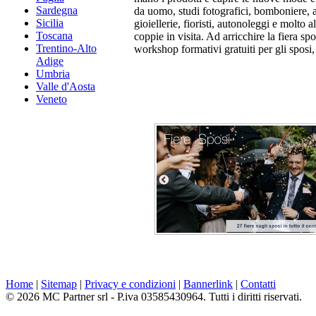
Sardegna
da uomo, studi fotografici, bomboniere, a
Sicilia
gioiellerie, fioristi, autonoleggi e molto a
Toscana
coppie in visita. Ad arricchire la fiera sp
Trentino-Alto
workshop formativi gratuiti per gli sposi, a
Adige
Umbria
Valle d'Aosta
Veneto
Home
|
Sitemap
|
Privacy e condizioni
|
Bannerlink
|
Contatti
© 2026 MC Partner srl - P.iva 03585430964. Tutti i diritti riservati.