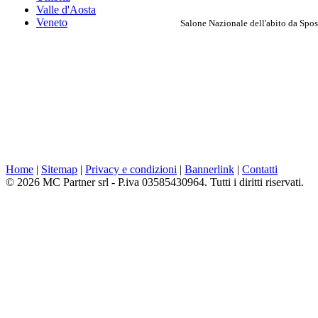
Valle d'Aosta
Veneto
Salone Nazionale dell'abito da Spo
Home
|
Sitemap
|
Privacy e condizioni
|
Bannerlink
|
Contatti
© 2026 MC Partner srl - P.iva 03585430964. Tutti i diritti riservati.