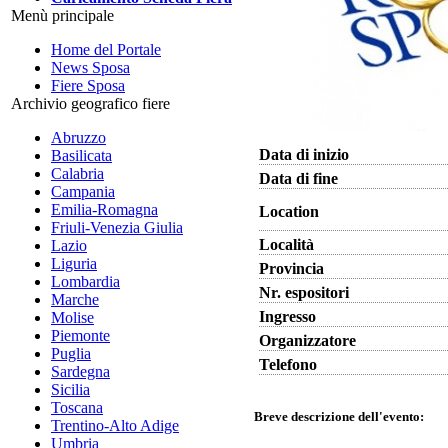
Menù principale
Home del Portale
News Sposa
Fiere Sposa
Archivio geografico fiere
Abruzzo
Data di inizio
Basilicata
Calabria
Data di fine
Campania
Emilia-Romagna
Location
Friuli-Venezia Giulia
Località
Lazio
Liguria
Provincia
Lombardia
Nr. espositori
Marche
Ingresso
Molise
Piemonte
Organizzatore
Puglia
Telefono
Sardegna
Sicilia
Toscana
Breve descrizione dell'evento:
Trentino-Alto Adige
Umbria