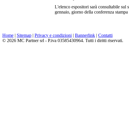
L'elenco espositori sarà consultabile sul
gennaio, giorno della conferenza stampa c
Home
|
Sitemap
|
Privacy e condizioni
|
Bannerlink
|
Contatti
© 2026 MC Partner srl - P.iva 03585430964. Tutti i diritti riservati.