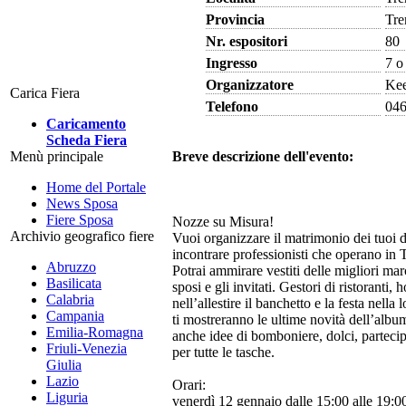
Provincia
Tre
Nr. espositori
80
Ingresso
7 o
Organizzatore
Kee
Carica Fiera
Telefono
046
Caricamento
Scheda Fiera
Breve descrizione dell'evento:
Menù principale
Home del Portale
News Sposa
Fiere Sposa
Nozze su Misura!
Archivio geografico fiere
Vuoi organizzare il matrimonio dei tuoi d
incontrare professionisti che operano in
Abruzzo
Potrai ammirare vestiti delle migliori marc
Basilicata
sposi e gli invitati. Gestori di ristoranti, 
Calabria
nell’allestire il banchetto e la festa nella 
Campania
ti mostreranno le ultime novità dell’album
Emilia-Romagna
anche idee di bomboniere, dolci, partecipa
Friuli-Venezia
per tutte le tasche.
Giulia
Lazio
Orari:
Liguria
venerdì 12 gennaio dalle 15:00 alle 19:0