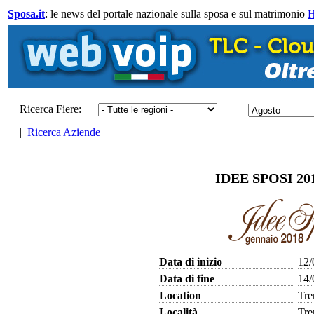
Sposa.it
: le news del portale nazionale sulla sposa e sul matrimonio
Ricerca Fiere:
|
Ricerca Aziende
IDEE SPOSI 201
Data di inizio
12/
Data di fine
14/
Location
Tre
Località
Tre