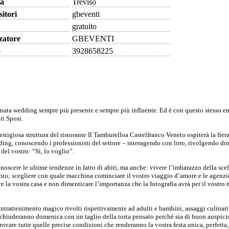
ia
Treviso
sitori
gbeventi
gratuito
zatore
GBEVENTI
o
3928658225
nnata wedding sempre più presente e sempre più influente. Ed è con questo stesso e
ri Sposi.
restigiosa struttura del ristorante Il Tamburelloa Castelfranco Veneto ospiterà la fiera
dding, conoscendo i professionisti del settore – interagendo con loro, rivolgendo 
del vostro: “Sì, lo voglio”.
oscere le ultime tendenze in fatto di abiti, ma anche: vivere l’imbarazzo della scelt
ento; scegliere con quale macchina cominciare il vostro viaggio d’amore e le agenzi
re la vostra casa e non dimenticare l’importanza che la fotografia avrà per il vostro
ntrattenimento magico rivolti rispettivamente ad adulti e bambini, assaggi culinari
 chiuderanno domenica con un taglio della torta pensato perché sia di buon auspici
rovare tutte quelle precise condizioni che renderanno la vostra festa unica, perfetta,