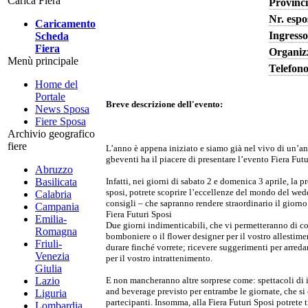
Carica Fiera
Provinc
Nr. espo
Caricamento
Ingresso
Scheda
Fiera
Organiz
Menù principale
Telefon
Home del
Portale
Breve descrizione dell'evento:
News Sposa
Fiere Sposa
Archivio geografico
fiere
L’anno è appena iniziato e siamo già nel vivo di un’a
gbeventi ha il piacere di presentare l’evento Fiera Futu
Abruzzo
Infatti, nei giorni di sabato 2 e domenica 3 aprile, la p
Basilicata
sposi, potrete scoprire l’eccellenze del mondo del we
Calabria
consigli – che sapranno rendere straordinario il giorno 
Campania
Fiera Futuri Sposi
Emilia-
Due giorni indimenticabili, che vi permetteranno di con
Romagna
bomboniere o il flower designer per il vostro allestim
Friuli-
durare finché vorrete; ricevere suggerimenti per arreda
Venezia
per il vostro intrattenimento.
Giulia
E non mancheranno altre sorprese come: spettacoli di i
Lazio
and beverage previsto per entrambe le giornate, che si
Liguria
partecipanti. Insomma, alla Fiera Futuri Sposi potrete t
Lombardia