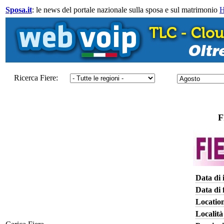
Sposa.it
: le news del portale nazionale sulla sposa e sul matrimonio
Ricerca Fiere:
F
Data di 
Data di 
Locatio
Località