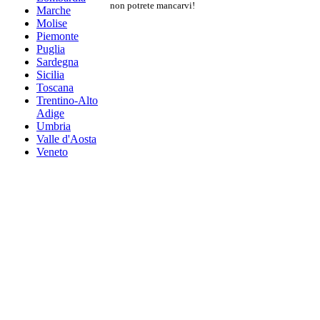
non potrete mancarvi!
Marche
Molise
Piemonte
Puglia
Sardegna
Sicilia
Toscana
Trentino-Alto
Adige
Umbria
Valle d'Aosta
Veneto