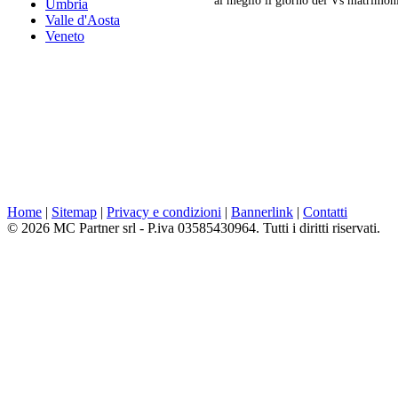
Umbria
Valle d'Aosta
Veneto
Home
|
Sitemap
|
Privacy e condizioni
|
Bannerlink
|
Contatti
© 2026 MC Partner srl - P.iva 03585430964. Tutti i diritti riservati.