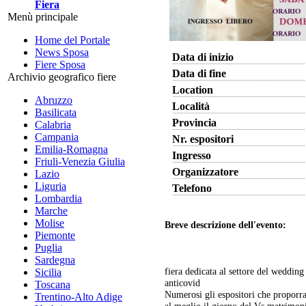
Fiera
Menù principale
Home del Portale
News Sposa
Data di inizio
Fiere Sposa
Data di fine
Archivio geografico fiere
Location
Abruzzo
Località
Basilicata
Provincia
Calabria
Campania
Nr. espositori
Emilia-Romagna
Ingresso
Friuli-Venezia Giulia
Organizzatore
Lazio
Liguria
Telefono
Lombardia
Marche
Molise
Breve descrizione dell'evento:
Piemonte
Puglia
Sardegna
fiera dedicata al settore del wedding 
Sicilia
anticovid
Toscana
Numerosi gli espositori che proporra
Trentino-Alto Adige
al meglio il giorno del Vs matrimon