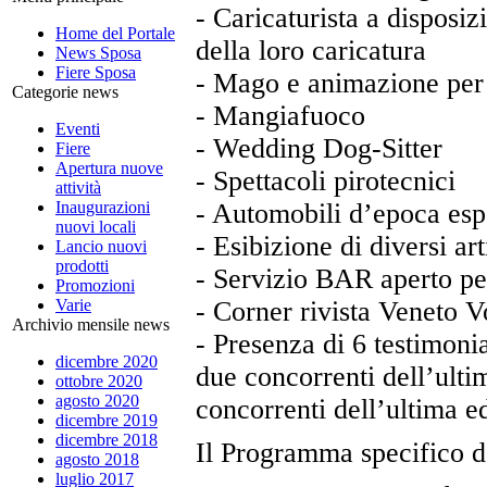
- Caricaturista a disposi
Home del Portale
della loro caricatura
News Sposa
Fiere Sposa
- Mago e animazione per 
Categorie news
- Mangiafuoco
Eventi
- Wedding Dog-Sitter
Fiere
Apertura nuove
- Spettacoli pirotecnici
attività
Inaugurazioni
- Automobili d’epoca espo
nuovi locali
- Esibizione di diversi art
Lancio nuovi
prodotti
- Servizio BAR aperto per
Promozioni
Varie
- Corner rivista Veneto 
Archivio mensile news
- Presenza di 6 testimonia
dicembre 2020
due concorrenti dell’ulti
ottobre 2020
agosto 2020
concorrenti dell’ultima e
dicembre 2019
dicembre 2018
Il Programma specifico d
agosto 2018
luglio 2017