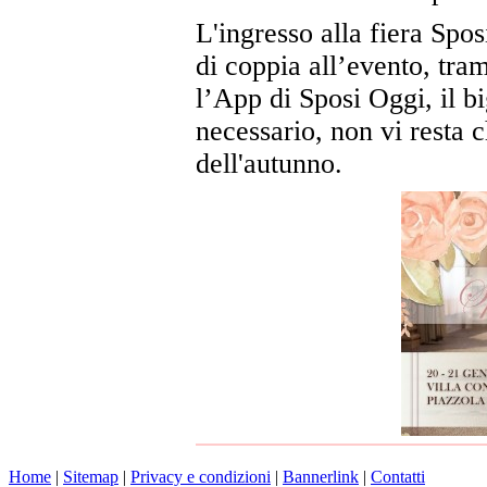
L'ingresso alla fiera Spo
di coppia all’evento, tra
l’App di Sposi Oggi, il bi
necessario, non vi resta c
dell'autunno.
Home
|
Sitemap
|
Privacy e condizioni
|
Bannerlink
|
Contatti