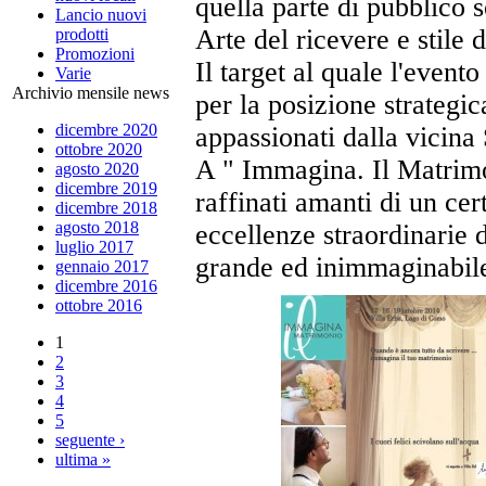
quella parte di pubblico so
Lancio nuovi
Arte del ricevere e stile d
prodotti
Promozioni
Il target al quale l'event
Varie
Archivio mensile news
per la posizione strategica
dicembre 2020
appassionati dalla vicina
ottobre 2020
A " Immagina. Il Matrimoni
agosto 2020
dicembre 2019
raffinati amanti di un cert
dicembre 2018
agosto 2018
eccellenze straordinarie
luglio 2017
grande ed inimmaginabil
gennaio 2017
dicembre 2016
ottobre 2016
1
2
3
4
5
seguente ›
ultima »