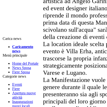
artistica ad Angelo Garini
ed event designer italian
riprende il mondo profess
prima data di questa Manif
scivolano sull'acqua" sarà
della creazione di eventi c
Carica news
La location ideale scelta
Caricamento
evento è Villa Erha, anti
news
Menù principale
trascorse la propria infan
Home del Portale
strategicamente posizion
News Sposa
Varese e Lugano.
Fiere Sposa
Categorie news
La Manifestazione vuole 
Eventi
genere durante il quale le
Fiere
presenteranno sia agli sp
Apertura nuove
attività
principali del loro giorn
Inaugurazioni
nuovi locali