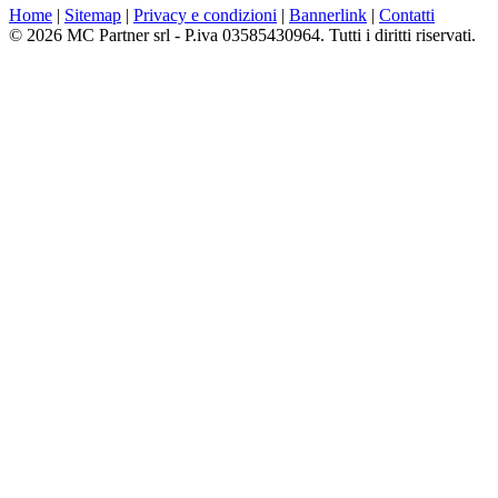
Home
|
Sitemap
|
Privacy e condizioni
|
Bannerlink
|
Contatti
© 2026 MC Partner srl - P.iva 03585430964. Tutti i diritti riservati.