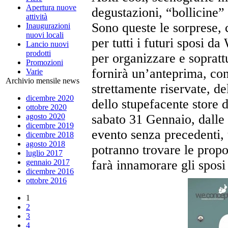
Apertura nuove
degustazioni, “bollicine” 
attività
Sono queste le sorprese, 
Inaugurazioni
nuovi locali
per tutti i futuri sposi d
Lancio nuovi
prodotti
per organizzare e sopratt
Promozioni
fornirà un’anteprima, co
Varie
Archivio mensile news
strettamente riservate, del
dicembre 2020
dello stupefacente store 
ottobre 2020
agosto 2020
sabato 31 Gennaio, dalle
dicembre 2019
evento senza precedenti, 
dicembre 2018
agosto 2018
potranno trovare le propo
luglio 2017
gennaio 2017
farà innamorare gli sposi e
dicembre 2016
ottobre 2016
1
2
3
4