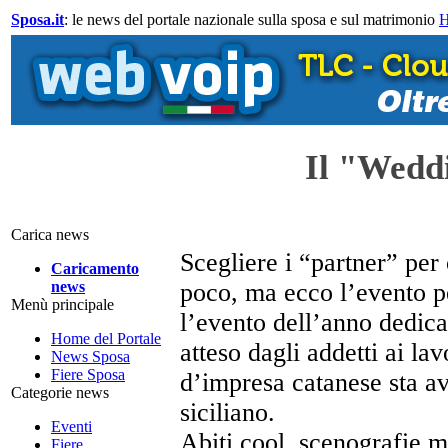
Sposa.it
: le news del portale nazionale sulla sposa e sul matrimonio
Il "Wedd
Carica news
Scegliere i “partner” per
Caricamento
news
poco, ma ecco l’evento p
Menù principale
l’evento dell’anno dedicato
Home del Portale
atteso dagli addetti ai la
News Sposa
Fiere Sposa
d’impresa catanese sta 
Categorie news
siciliano.
Eventi
Abiti cool, scenografie m
Fiere