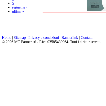
5
seguente ›
ultima »
Home
|
Sitemap
|
Privacy e condizioni
|
Bannerlink
|
Contatti
© 2026 MC Partner srl - P.iva 03585430964. Tutti i diritti riservati.