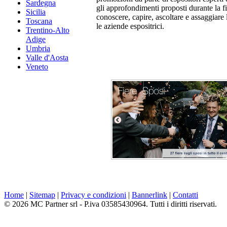
Sardegna
gli approfondimenti proposti durante la f
Sicilia
conoscere, capire, ascoltare e assaggiare l
Toscana
le aziende espositrici.
Trentino-Alto
Adige
Umbria
Valle d'Aosta
Veneto
Home
|
Sitemap
|
Privacy e condizioni
|
Bannerlink
|
Contatti
© 2026 MC Partner srl - P.iva 03585430964. Tutti i diritti riservati.