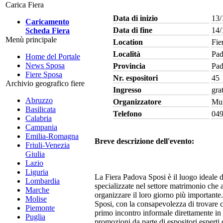
Carica Fiera
Data di inizio
13/
Caricamento
Data di fine
14/
Scheda Fiera
Menù principale
Location
Fie
Località
Pa
Home del Portale
News Sposa
Provincia
Pa
Fiere Sposa
Nr. espositori
45
Archivio geografico fiere
Ingresso
gra
Abruzzo
Organizzatore
Mul
Basilicata
Telefono
04
Calabria
Campania
Emilia-Romagna
Breve descrizione dell'evento:
Friuli-Venezia
Giulia
Lazio
Liguria
La Fiera Padova Sposi è il luogo ideale 
Lombardia
specializzate nel settore matrimonio che a
Marche
organizzare il loro giorno più important
Molise
Sposi, con la consapevolezza di trovare 
Piemonte
primo incontro informale direttamente in f
Puglia
promozioni da parte di espositori esperti 